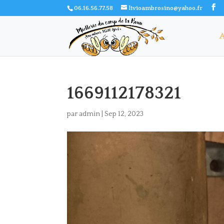
06.16.56.77.58
livioambrosino@yahoo.fr
A
1669112178321
par
admin
|
Sep 12, 2023