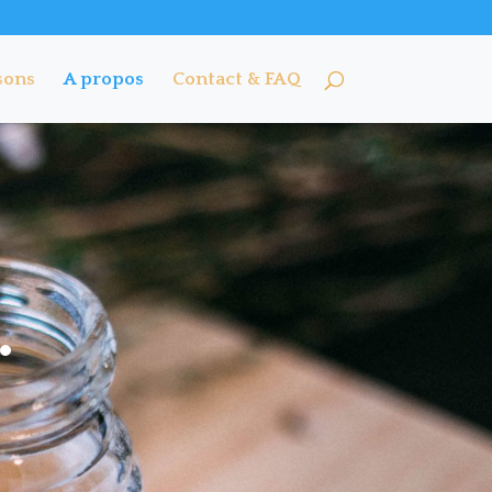
sons
A propos
Contact & FAQ
…