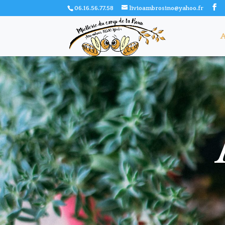
06.16.56.77.58
livioambrosino@yahoo.fr
A