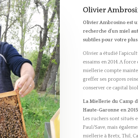
Olivier Ambros
Olivier Ambrosino est u
recherche d’un miel au
subtiles pour votre plu
Olivier a étudié l’apicul
essaims en 2014. A force 
miellerie compte mainten
greffer ses propres reine
conserver ce capital bio
La Miellerie du Camp d
Haute-Garonne en
2015
Les ruchers sont situés e
Paul/Save, mais
égalemen
miellerie à Bretx, Thil, 