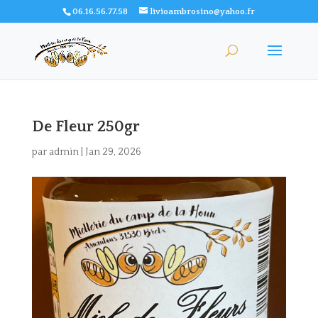
06.16.56.77.58
livioambrosino@yahoo.fr
De Fleur 250gr
par
admin
|
Jan 29, 2026