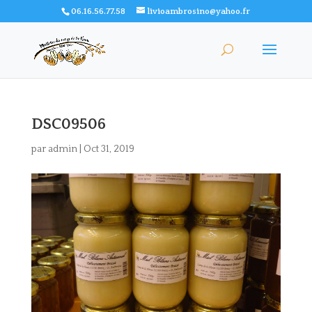
06.16.56.77.58
livioambrosino@yahoo.fr
DSC09506
par
admin
|
Oct 31, 2019