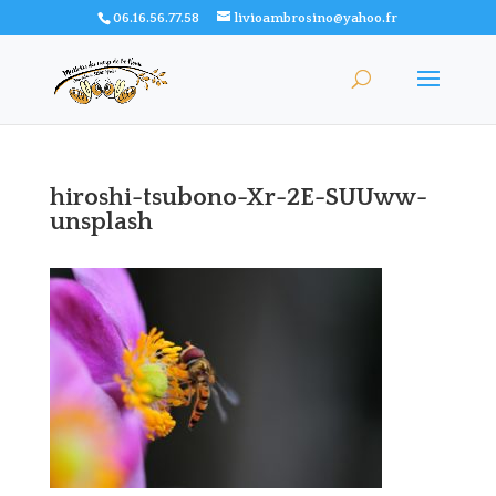
06.16.56.77.58
livioambrosino@yahoo.fr
hiroshi-tsubono-Xr-2E-SUUww-
unsplash