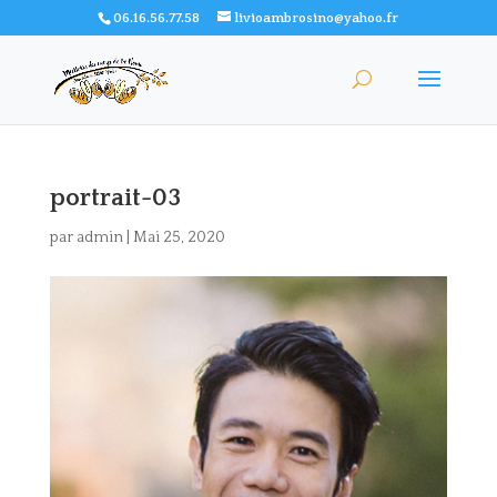
06.16.56.77.58
livioambrosino@yahoo.fr
portrait-03
par
admin
|
Mai 25, 2020