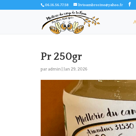
06.16.56.77.58
livioambrosino@yahoo.fr
A
Pr 250gr
par
admin
|
Jan 29, 2026